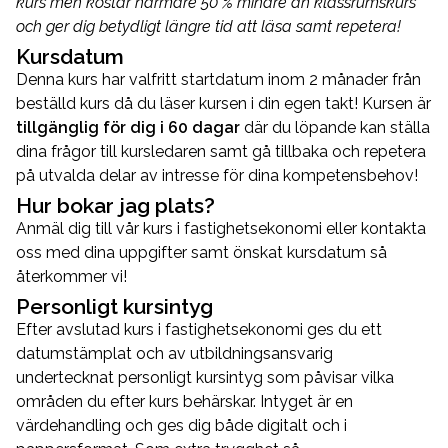
kurs men kostar närmare 50 % mindre än klassrumskurs
och ger dig betydligt längre tid att läsa samt repetera!
Kursdatum
Denna kurs har valfritt startdatum inom 2 månader från
beställd kurs då du läser kursen i din egen takt! Kursen är
tillgänglig för dig i 60 dagar
där du löpande kan ställa
dina frågor till kursledaren samt gå tillbaka och repetera
på utvalda delar av intresse för dina kompetensbehov!
Hur bokar jag plats?
Anmäl dig till vår kurs i fastighetsekonomi eller kontakta
oss med dina uppgifter samt önskat kursdatum så
återkommer vi!
Personligt kursintyg
Efter avslutad kurs i fastighetsekonomi ges du ett
datumstämplat och av utbildningsansvarig
undertecknat personligt kursintyg som påvisar vilka
områden du efter kurs behärskar. Intyget är en
värdehandling och ges dig både digitalt och i